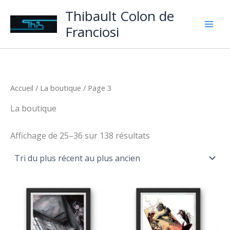
Aller
Thibault Colon de
au
Franciosi
contenu
Accueil
/
La boutique
/ Page 3
La boutique
Trié
Affichage de 25–36 sur 138 résultats
du
plus
récent
au
plus
ancien