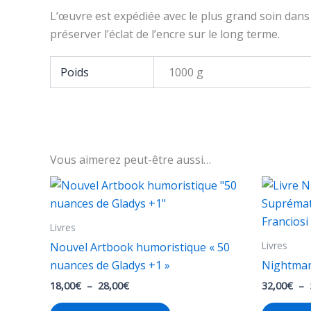
L’œuvre est expédiée avec le plus grand soin dans 
préserver l’éclat de l’encre sur le long terme.
Poids
1000 g
Vous aimerez peut-être aussi…
Livres
Livres
Nouvel Artbook humoristique « 50
nuances de Gladys +1 »
Nightmar
Plage
18,00
€
–
28,00
€
32,00
€
–
de
Ce
prix :