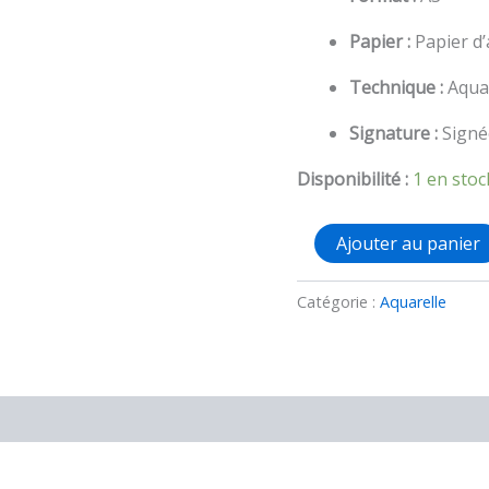
Papier :
Papier d’
Technique :
Aquar
Signature :
Signée
Disponibilité :
1 en stoc
quantité
Ajouter au panier
de
Aquarelle
A4
Catégorie :
Aquarelle
originale
fight
Alice