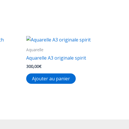
eurs
tions.
ons
ent
Aquarelle
ies
Aquarelle A3 originale spirit
300,00
€
Ajouter au panier
it