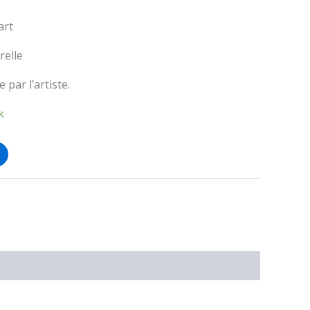
art
elle
 par l’artiste.
k