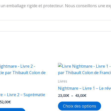
un emballage rigide et protecteur. Nous conseillons une exp
Livres
Nightmare – Livre 1 – Le rév
e – Livre 2 – Suprématie
Plage
23,00
€
–
43,00
€
de
Plage
52,00
€
Ce
prix :
Choix des options
de
23,00€
Ce
produ
prix :