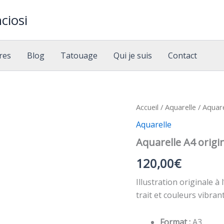
ciosi
res
Blog
Tatouage
Qui je suis
Contact
Accueil
/
Aquarelle
/ Aquare
Aquarelle
Aquarelle A4 origin
120,00
€
Illustration originale à
trait et couleurs vibran
Format :
A3