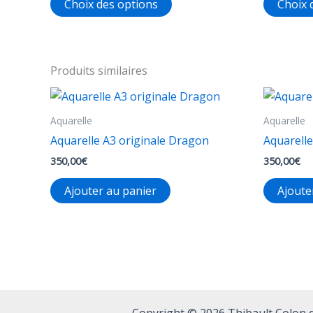
Choix des options
Choix 
18,00€
produit
à
a
28,00€
plusieurs
variations.
Produits similaires
Les
options
Aquarelle
Aquarelle
peuvent
être
Aquarelle A3 originale Dragon
Aquarelle
choisies
350,00
€
350,00
€
sur
Ajouter au panier
Ajoute
la
page
du
produit