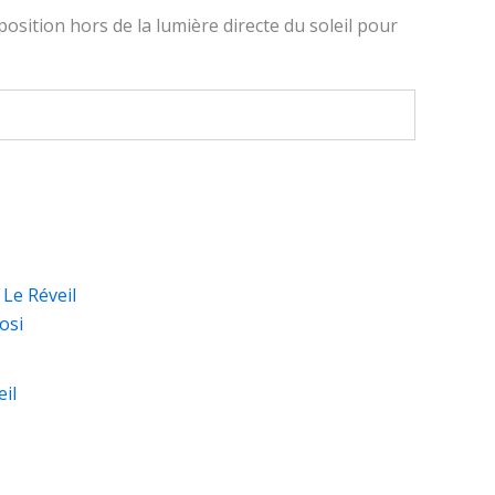
osition hors de la lumière directe du soleil pour
eil
it