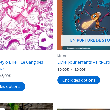
EN RUPTURE DE STO
Livres
tylo Bille « Le Gang des
Livre pour enfants – Piti-Cro
s »
Plage
15,00
€
–
25,00
€
de
Plage
45,00
€
Ce
prix :
Choix des options
de
15,00€
Ce
produ
prix :
des options
à
25,00€
produit
a
25,00€
à
a
plusi
45,00€
plusieurs
varia
variations.
Les