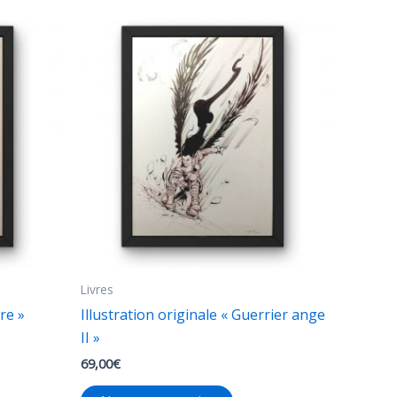
Livres
re »
Illustration originale « Guerrier ange
II »
69,00
€