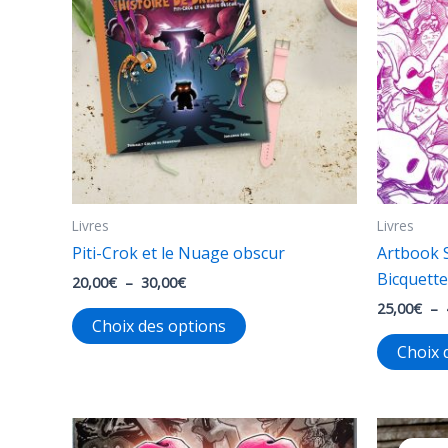
Livres
Livres
Piti-Crok et le Nuage obscur
Artbook S
Bicquette
Plage
20,00
€
–
30,00
€
de
25,00
€
–
Ce
prix :
Choix des options
20,00€
produit
Choix 
à
a
30,00€
plusieurs
variations.
Les