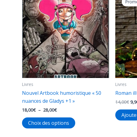
Promo
options
peuvent
être
choisies
sur
la
page
du
produit
Livres
Livres
Nouvel Artbook humoristique « 50
Roman ill
nuances de Gladys +1 »
Le
14,00
€
9,9
pri
Plage
18,00
€
–
28,00
€
init
Ajoute
de
étai
Ce
prix :
Choix des options
14,
18,00€
produit
à
a