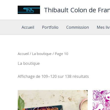
Aller
Thibault Colon de Fran
au
contenu
Accueil
Portfolio
Commission
Mes liv
Accueil
/
La boutique
/ Page 10
La boutique
Trié
Affichage de 109–120 sur 138 résultats
du
plus
récent
au
plus
ancien