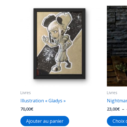
28,00€
plusieurs
variations.
Les
options
peuvent
être
choisies
sur
la
page
du
produit
Livres
Livres
Illustration « Gladys »
Nightmare
70,00
€
23,00
€
–
Ajouter au panier
Choix 