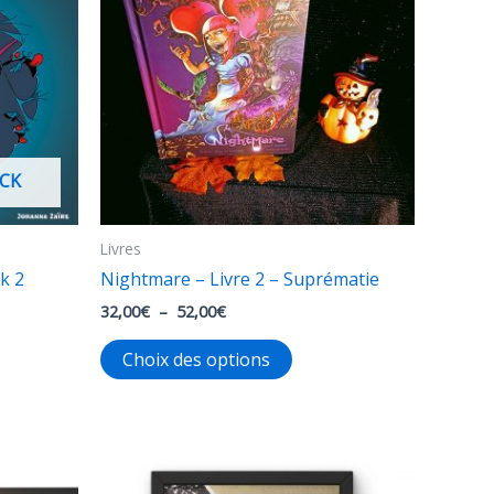
CK
Livres
k 2
Nightmare – Livre 2 – Suprématie
Plage
32,00
€
–
52,00
€
de
Ce
prix :
Choix des options
32,00€
it
produit
à
a
52,00€
eurs
plusieurs
tions.
variations.
Les