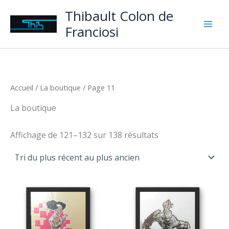
Aller
Thibault Colon de
au
Franciosi
contenu
Accueil
/
La boutique
/ Page 11
La boutique
Trié
Affichage de 121–132 sur 138 résultats
du
plus
récent
au
plus
ancien