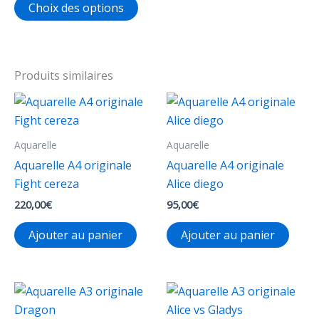
prix :
Choix des options
page
page
23,00€
produit
à
du
du
a
43,00€
produit
produ
plusieurs
variations.
Produits similaires
Les
options
peuvent
Aquarelle
Aquarelle
être
choisies
Aquarelle A4 originale
Aquarelle A4 originale
sur
Fight cereza
Alice diego
la
220,00
€
95,00
€
page
Ajouter au panier
Ajouter au panier
du
produit