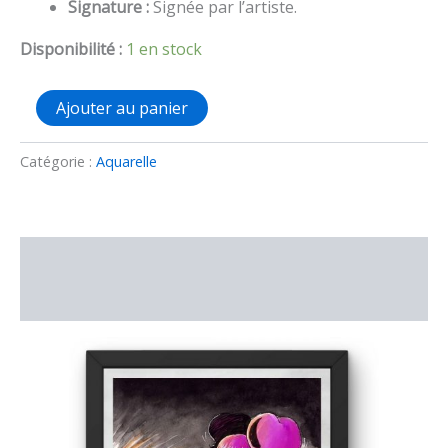
Signature :
Signée par l’artiste.
Disponibilité :
1 en stock
quantité
Ajouter au panier
de
Aquarelle
A4
Catégorie :
Aquarelle
originale
Gladys
win
Description
Informations complémentaires