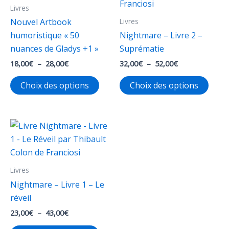
Livres
Livres
Nouvel Artbook
humoristique « 50
Nightmare – Livre 2 –
nuances de Gladys +1 »
Suprématie
Plage
Plage
18,00
€
–
28,00
€
32,00
€
–
52,00
€
de
de
Ce
Ce
prix :
prix :
Choix des options
Choix des options
18,00€
32,00€
produit
produ
à
à
a
a
28,00€
52,00€
plusieurs
plusi
variations.
varia
Les
Les
options
opti
Livres
peuvent
peuv
Nightmare – Livre 1 – Le
être
être
réveil
choisies
chois
sur
sur
Plage
23,00
€
–
43,00
€
de
la
la
Ce