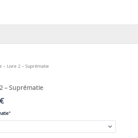
 – Livre 2 – Suprématie
 2 – Suprématie
Plage
€
de
atie"
prix :
32,00€