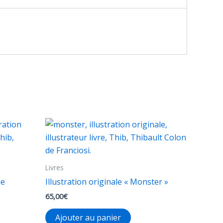
Livres
me
Illustration originale « Monster »
65,00
€
Ajouter au panier