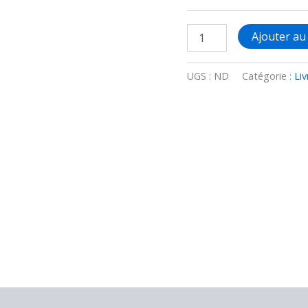
quantité
Ajouter au
de
Nightmare
-
UGS :
ND
Catégorie :
Liv
Livre
2
-
Suprématie