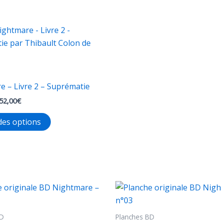
e – Livre 2 – Suprématie
Plage
52,00
€
de
Ce
prix :
des options
32,00€
produit
à
a
52,00€
plusieurs
variations.
Les
options
peuvent
BD
Planches BD
être