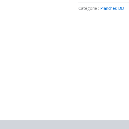
Planche
originale
Catégorie :
Planches BD
BD
Nightmare
–
n°37