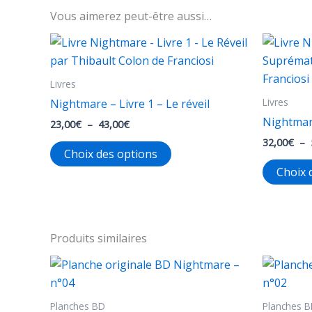
Vous aimerez peut-être aussi…
Livres
Livres
Nightmare – Livre 1 – Le réveil
Nightmar
Plage
23,00
€
–
43,00
€
de
32,00
€
–
Ce
prix :
Choix des options
23,00€
produit
Choix 
à
a
43,00€
plusieurs
variations.
Les
Produits similaires
options
peuvent
être
Planches BD
Planches 
choisies