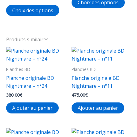
prix :
Choix des options
de
23,00€
Ce
produ
prix :
Choix des options
à
32,00€
produit
a
43,00€
à
a
plusi
52,00€
plusieurs
varia
variations.
Les
Produits similaires
Les
opti
options
peuv
peuvent
être
Planches BD
Planches BD
être
chois
choisies
sur
Planche originale BD
Planche originale BD
sur
la
Nightmare – n°24
Nightmare – n°11
la
page
380,00
€
475,00
€
page
du
Ajouter au panier
Ajouter au panier
du
produ
produit