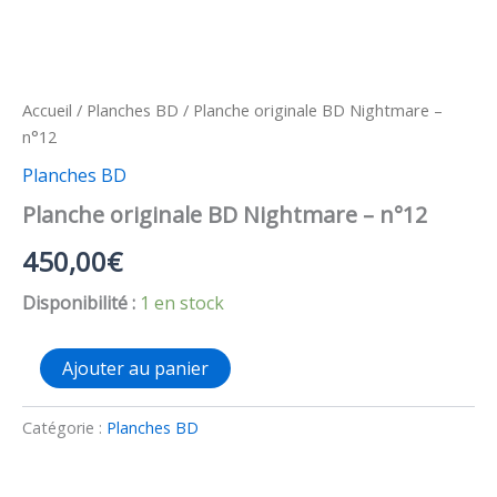
Accueil
/
Planches BD
/ Planche originale BD Nightmare –
n°12
Planches BD
Planche originale BD Nightmare – n°12
450,00
€
Disponibilité :
1 en stock
quantité
Ajouter au panier
de
Planche
originale
Catégorie :
Planches BD
BD
Nightmare
–