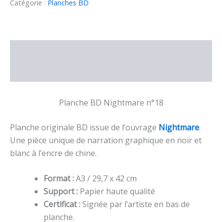
originale
Catégorie :
Planches BD
BD
Nightmare
–
n°18
Description
Informations complémentaires
Planche BD Nightmare n°18
Planche originale BD issue de l’ouvrage
Nightmare
.
Une pièce unique de narration graphique en noir et
blanc à l’encre de chine.
Format :
A3 / 29,7 x 42 cm
Support :
Papier haute qualité
Certificat :
Signée par l’artiste en bas de
planche.