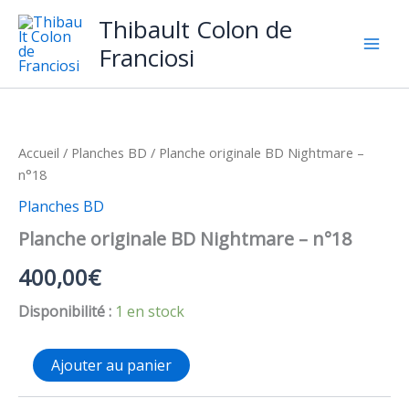
Aller
Thibault Colon de
au
Franciosi
contenu
Accueil
/
Planches BD
/ Planche originale BD Nightmare –
n°18
Planches BD
Planche originale BD Nightmare – n°18
400,00
€
Disponibilité :
1 en stock
quantité
Ajouter au panier
de
Planche