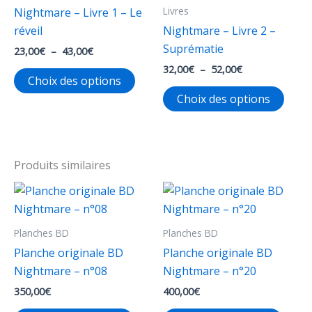
Livres
Nightmare – Livre 1 – Le
réveil
Nightmare – Livre 2 –
Suprématie
Plage
23,00
€
–
43,00
€
de
Plage
32,00
€
–
52,00
€
Ce
prix :
Choix des options
de
23,00€
produit
Ce
prix :
Choix des options
à
32,00€
a
produ
43,00€
à
plusieurs
a
52,00€
variations.
plusi
Les
varia
Produits similaires
options
Les
peuvent
opti
être
peuv
Planches BD
Planches BD
choisies
être
sur
chois
Planche originale BD
Planche originale BD
la
sur
Nightmare – n°08
Nightmare – n°20
page
la
350,00
€
400,00
€
du
page