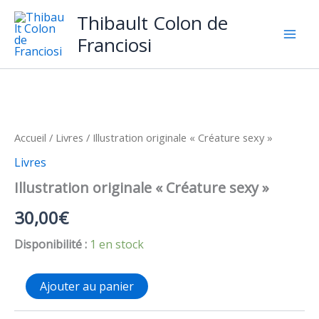
Aller
Thibault Colon de
au
Franciosi
contenu
Accueil
/
Livres
/ Illustration originale « Créature sexy »
Livres
Illustration originale « Créature sexy »
30,00
€
Disponibilité :
1 en stock
quantité
Ajouter au panier
de
Illustration