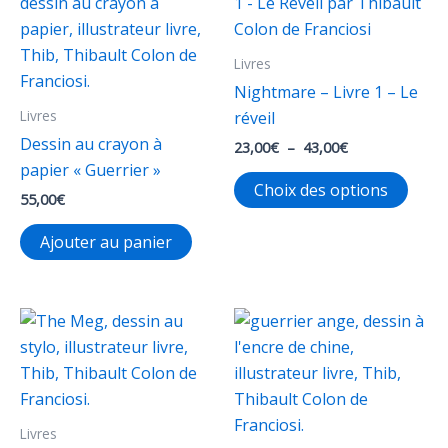
Livres
Nightmare – Livre 1 – Le
Livres
réveil
Dessin au crayon à
Plage
23,00
€
–
43,00
€
de
papier « Guerrier »
Ce
prix :
Choix des options
55,00
€
23,00€
produ
à
a
43,00€
Ajouter au panier
plusi
varia
Les
opti
peuv
être
chois
Livres
sur