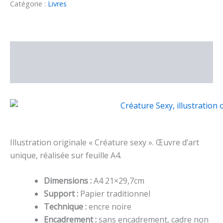
originale
Catégorie :
Livres
"Créature
sexy"
Description
Informations complémentaires
Illustration originale « Créature sexy ». Œuvre d’art
unique, réalisée sur feuille A4.
Dimensions :
A4 21×29,7cm
Support :
Papier traditionnel
Technique :
encre noire
Encadrement :
sans encadrement, cadre non