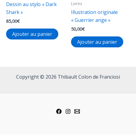
Livres
Dessin au stylo « Dark
la
Shark »
Illustration originale
page
« Guerrier ange »
du
85,00
€
produ
50,00
€
Ajouter au panier
Ajouter au panier
Copyright © 2026 Thibault Colon de Franciosi