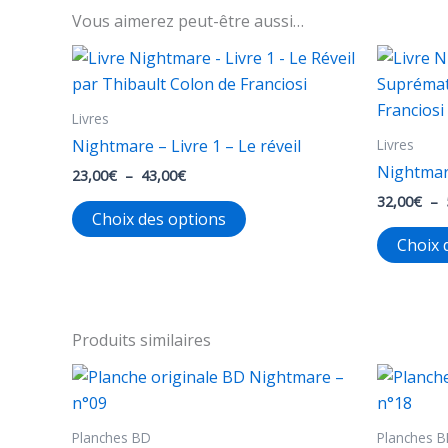
Vous aimerez peut-être aussi…
Livres
Livres
Nightmare – Livre 1 – Le réveil
Nightmar
Plage
23,00
€
–
43,00
€
de
32,00
€
–
Ce
prix :
Choix des options
23,00€
produit
Choix 
à
a
43,00€
plusieurs
variations.
Les
Produits similaires
options
peuvent
être
Planches BD
Planches 
choisies