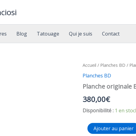
ciosi
res
Blog
Tatouage
Qui je suis
Contact
Accueil
/
Planches BD
/ Pla
Planches BD
Planche originale
380,00
€
Disponibilité :
1 en stoc
quantité
Ajouter au panier
de