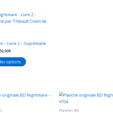
e – Livre 2 – Suprématie
Plage
52,00
€
de
Ce
prix :
des options
32,00€
produit
à
a
52,00€
plusieurs
variations.
Les
options
peuvent
BD
Planches BD
être