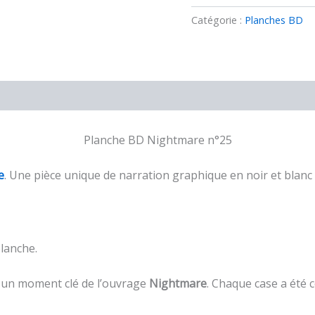
Planche
originale
Catégorie :
Planches BD
BD
Nightmare
–
n°25
Planche BD Nightmare n°25
e
. Une pièce unique de narration graphique en noir et blanc à
planche.
e un moment clé de l’ouvrage
Nightmare
. Chaque case a été