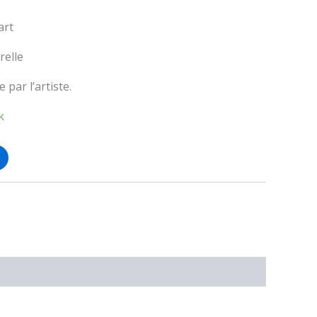
art
elle
 par l’artiste.
k