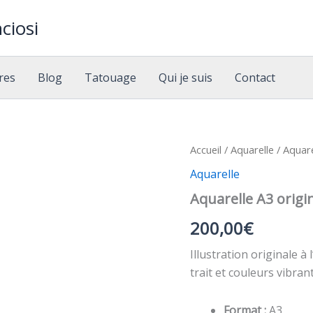
ciosi
res
Blog
Tatouage
Qui je suis
Contact
Accueil
/
Aquarelle
/ Aquare
Aquarelle
Aquarelle A3 origin
200,00
€
Illustration originale à
trait et couleurs vibran
Format :
A3