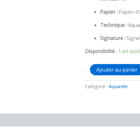
Papier :
Papier d’
Technique :
Aquar
Signature :
Signée
Disponibilité :
1 en stoc
quantité
Ajouter au panier
de
Aquarelle
A3
Catégorie :
Aquarelle
originale
Alice
vs
Gladys