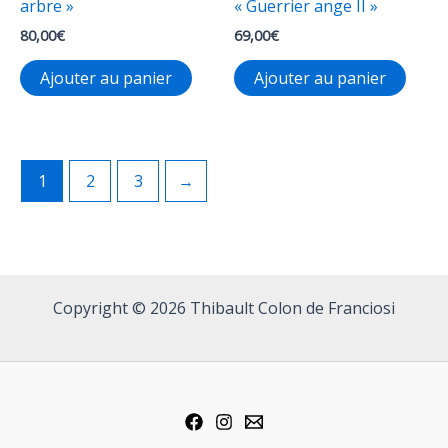
arbre »
« Guerrier ange II »
produ
80,00
€
69,00
€
Ajouter au panier
Ajouter au panier
1
2
3
→
Copyright © 2026 Thibault Colon de Franciosi