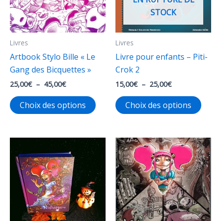
STOCK
sur
chois
la
sur
page
la
Livres
Livres
du
page
Artbook Stylo Bille « Le
Livre pour enfants – Piti-
produit
du
Gang des Bicquettes »
Crok 2
produ
Plage
Plage
25,00
€
–
45,00
€
15,00
€
–
25,00
€
de
de
Ce
Ce
prix :
prix :
Choix des options
Choix des options
25,00€
15,00€
produit
produ
à
à
a
a
45,00€
25,00€
plusieurs
plusi
variations.
varia
Les
Les
options
opti
peuvent
peuv
être
être
choisies
chois