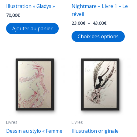
Illustration « Gladys »
Nightmare – Livre 1 – Le
réveil
70,00
€
Plage
23,00
€
–
43,00
€
Ajouter au panier
de
Ce
prix :
Choix des options
23,00€
produ
à
a
43,00€
plusi
varia
Les
opti
peuv
être
chois
sur
la
Livres
Livres
page
Dessin au stylo « Femme
Illustration originale
du