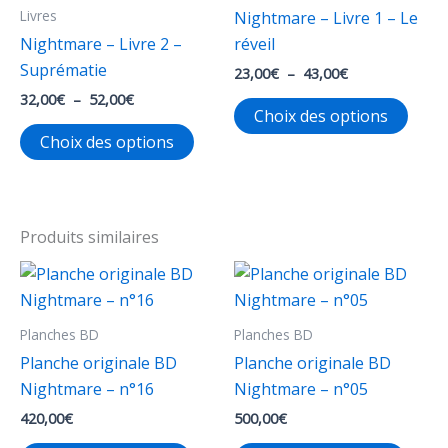
Livres
Nightmare – Livre 1 – Le
Nightmare – Livre 2 –
réveil
Suprématie
Plage
23,00
€
–
43,00
€
de
Plage
32,00
€
–
52,00
€
Ce
prix :
Choix des options
de
23,00€
Ce
produ
prix :
Choix des options
à
32,00€
produit
a
43,00€
à
a
plusi
52,00€
plusieurs
varia
variations.
Les
Produits similaires
Les
opti
options
peuv
peuvent
être
Planches BD
Planches BD
être
chois
choisies
sur
Planche originale BD
Planche originale BD
sur
la
Nightmare – n°16
Nightmare – n°05
la
page
420,00
€
500,00
€
page
du