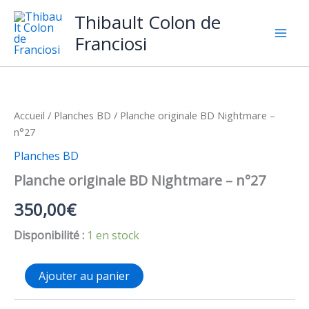
Aller
Thibault Colon de
au
Franciosi
contenu
Accueil
/
Planches BD
/ Planche originale BD Nightmare –
n°27
Planches BD
Planche originale BD Nightmare – n°27
350,00
€
Disponibilité :
1 en stock
quantité
Ajouter au panier
de
Planche