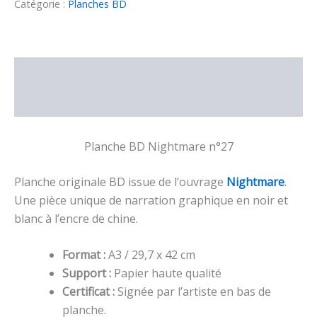
originale
Catégorie :
Planches BD
BD
Nightmare
–
n°27
Description
Informations complémentaires
Planche BD Nightmare n°27
Planche originale BD issue de l’ouvrage
Nightmare
.
Une pièce unique de narration graphique en noir et
blanc à l’encre de chine.
Format :
A3 / 29,7 x 42 cm
Support :
Papier haute qualité
Certificat :
Signée par l’artiste en bas de
planche.