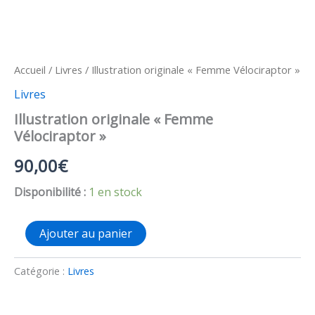
Accueil
/
Livres
/ Illustration originale « Femme Vélociraptor »
Livres
Illustration originale « Femme
Vélociraptor »
90,00
€
Disponibilité :
1 en stock
quantité
Ajouter au panier
de
Illustration
originale
Catégorie :
Livres
"Femme
Vélociraptor"