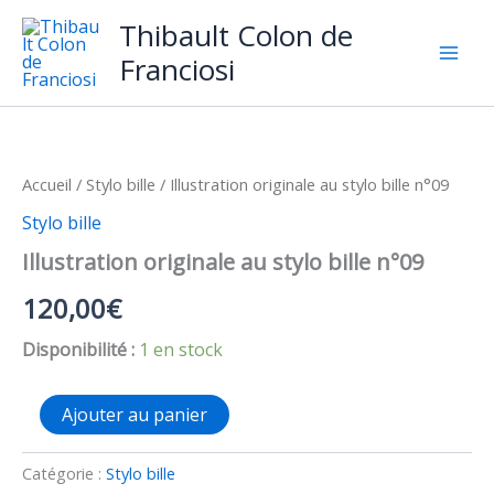
Aller
Thibault Colon de
au
Franciosi
contenu
Accueil
/
Stylo bille
/ Illustration originale au stylo bille n°09
Stylo bille
Illustration originale au stylo bille n°09
120,00
€
Disponibilité :
1 en stock
quantité
Ajouter au panier
de
Illustration
originale
Catégorie :
Stylo bille
au