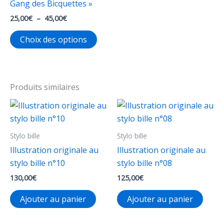
Gang des Bicquettes »
Plage
25,00
€
–
45,00
€
de
Ce
prix :
Choix des options
25,00€
produit
à
a
45,00€
plusieurs
variations.
Produits similaires
Les
options
peuvent
Stylo bille
Stylo bille
être
choisies
Illustration originale au
Illustration originale au
sur
stylo bille n°10
stylo bille n°08
la
130,00
€
125,00
€
page
Ajouter au panier
Ajouter au panier
du
produit