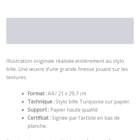
stylo
bille
n°09
Description
Informations complémentaires
Illustration originale réalisée entièrement au stylo
bille. Une œuvre d’une grande finesse jouant sur les
textures.
Format :
A4 / 21 x 29,7 cm
Technique :
Stylo bille Turquoise sur papier.
Support :
Papier haute qualité
Certificat :
Signée par l’artiste en bas de
planche.