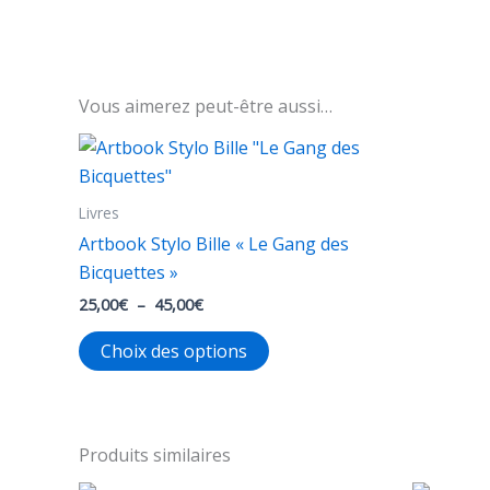
Vous aimerez peut-être aussi…
Livres
Artbook Stylo Bille « Le Gang des
Bicquettes »
Plage
25,00
€
–
45,00
€
de
Ce
prix :
Choix des options
25,00€
produit
à
a
45,00€
plusieurs
variations.
Produits similaires
Les