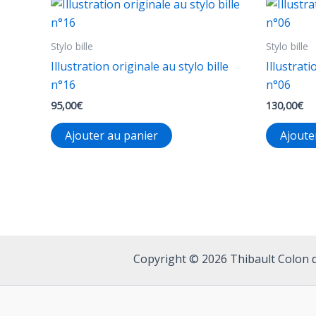
options
peuvent
Stylo bille
Stylo bille
être
choisies
Illustration originale au stylo bille
Illustrati
sur
n°16
n°06
la
95,00
€
130,00
€
page
Ajouter au panier
Ajoute
du
produit
Copyright © 2026 Thibault Colon d