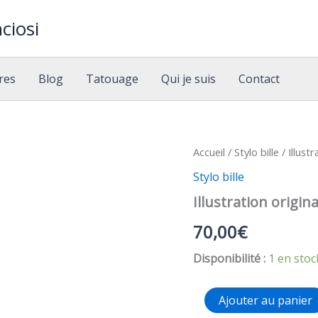
ciosi
res
Blog
Tatouage
Qui je suis
Contact
Accueil
/
Stylo bille
/ Illustr
Stylo bille
Illustration origina
70,00
€
Disponibilité :
1 en stoc
quantité
Ajouter au panier
de