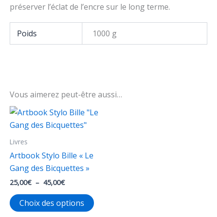
préserver l’éclat de l’encre sur le long terme.
Poids
1000 g
Vous aimerez peut-être aussi…
Livres
Artbook Stylo Bille « Le
Gang des Bicquettes »
Plage
25,00
€
–
45,00
€
de
Ce
prix :
Choix des options
25,00€
produit
à