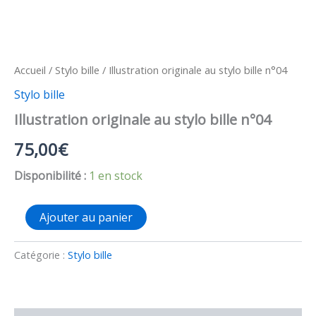
Accueil
/
Stylo bille
/ Illustration originale au stylo bille n°04
Stylo bille
Illustration originale au stylo bille n°04
75,00
€
Disponibilité :
1 en stock
quantité
Ajouter au panier
de
Illustration
originale
Catégorie :
Stylo bille
au
stylo
bille
n°04