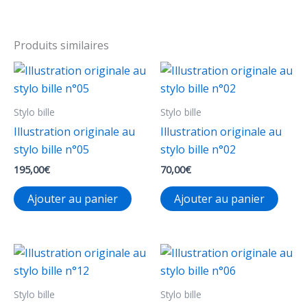
a
45,00€
plusieurs
variations.
Produits similaires
Les
options
peuvent
Stylo bille
Stylo bille
être
choisies
Illustration originale au
Illustration originale au
sur
stylo bille n°05
stylo bille n°02
la
195,00
€
70,00
€
page
Ajouter au panier
Ajouter au panier
du
produit
Stylo bille
Stylo bille