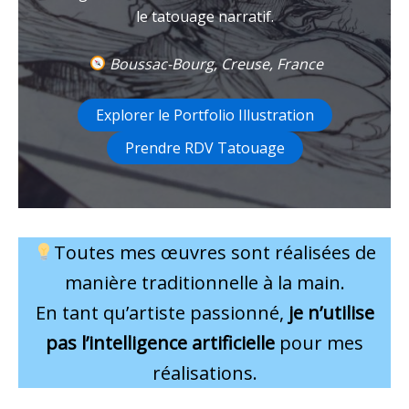
le tatouage narratif.
Boussac-Bourg, Creuse, France
Explorer le Portfolio Illustration
Prendre RDV Tatouage
Toutes mes œuvres sont réalisées de
manière traditionnelle à la main.
En tant qu’artiste passionné,
je n’utilise
pas l’intelligence artificielle
pour mes
réalisations.