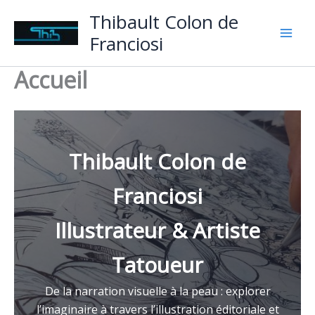
Aller
Thibault Colon de
au
Franciosi
contenu
Accueil
Thibault Colon de
Franciosi
Illustrateur & Artiste
Tatoueur
De la narration visuelle à la peau : explorer
l’imaginaire à travers l’illustration éditoriale et