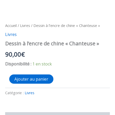
Accueil
/
Livres
/ Dessin à l’encre de chine « Chanteuse »
Livres
Dessin à l’encre de chine « Chanteuse »
90,00
€
Disponibilité :
1 en stock
quantité
Ajouter au panier
de
Dessin
à
Catégorie :
Livres
l'encre
de
chine
"Chanteuse"