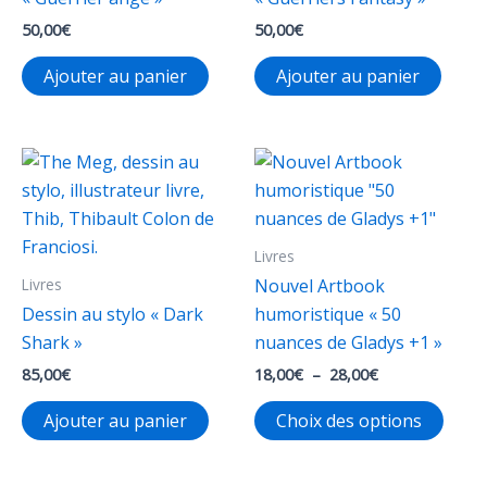
50,00
€
50,00
€
Ajouter au panier
Ajouter au panier
Livres
Livres
Nouvel Artbook
Dessin au stylo « Dark
humoristique « 50
Shark »
nuances de Gladys +1 »
Plage
85,00
€
18,00
€
–
28,00
€
de
Ce
prix :
Ajouter au panier
Choix des options
18,00€
produ
à
a
28,00€